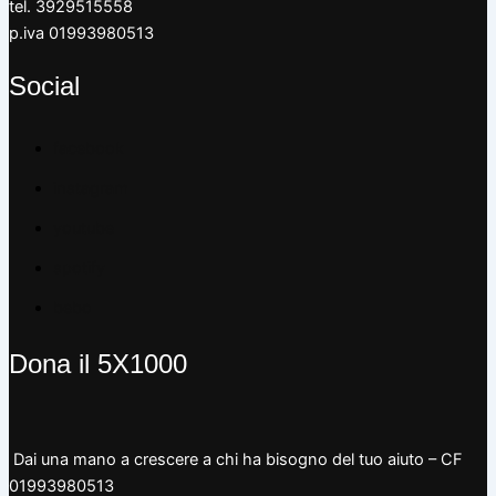
tel. 3929515558
p.iva 01993980513
Social
facebook
instagram
youtube
spotify
bebo
Dona il 5X1000
Dai una mano a crescere a chi ha bisogno del tuo aiuto – CF
01993980513