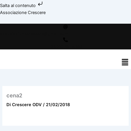
Vai
Salta al contenuto
al
facebook
instagram
youtube
spotify
bebo
Associazione Crescere
contenuto
associazionecrescere@gmail.com
+39 392 95 15 558
Me
cena2
Di
Crescere ODV
/
21/02/2018