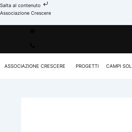
Vai
Salta al contenuto
al
Associazione Crescere
contenuto
associazionecrescere@gmail.com
+39 392 95 15 558
ASSOCIAZIONE CRESCERE
PROGETTI
CAMPI SOL