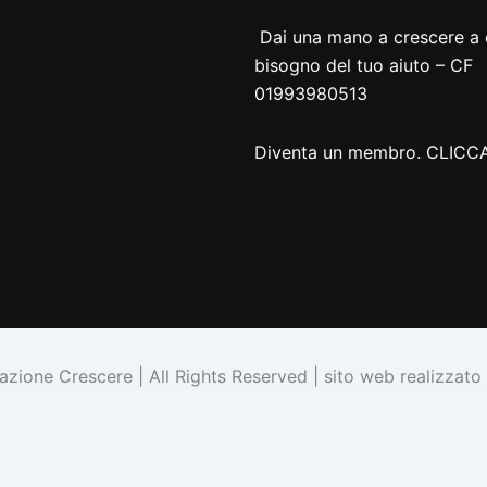
facebook
instagram
youtube
spotify
bebo
Dai una mano a crescere a 
bisogno del tuo aiuto – CF
01993980513
Diventa un membro.
CLICCA
ione Crescere | All Rights Reserved | sito web realizzato