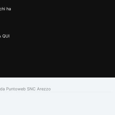
Privacy e Cookie Policies
chi ha
 QUI
 da
Puntoweb SNC Arezzo