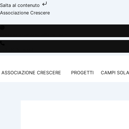
Vai
Salta al contenuto
al
facebook
instagram
youtube
spotify
bebo
Associazione Crescere
contenuto
associazionecrescere@gmail.com
+39 392 95 15 558
ASSOCIAZIONE CRESCERE
PROGETTI
CAMPI SOLA