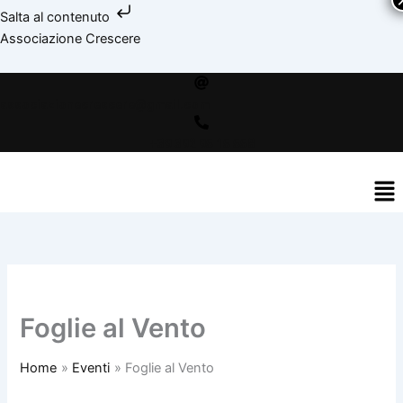
Vai
Salta al contenuto
al
facebook
instagram
youtube
spotify
bebo
Associazione Crescere
contenuto
associazionecrescere@gmail.com
+39 392 95 15 558
Me
Foglie al Vento
Home
Eventi
Foglie al Vento