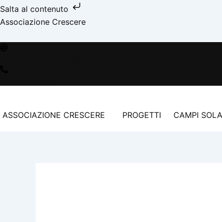
Vai
Salta al contenuto
al
facebook
instagram
youtube
spotify
bebo
Associazione Crescere
contenuto
associazionecrescere@gmail.com
+39 392 95 15 558
ASSOCIAZIONE CRESCERE
PROGETTI
CAMPI SOLA