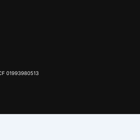
– CF 01993980513
ione Crescere | All Rights Reserved | sito web realizzato