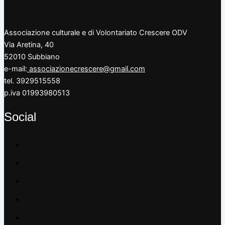
Associazione culturale e di Volontariato Crescere ODV
Via Aretina, 40
52010 Subbiano
e-mail:
associazionecrescere@gmail.com
tel. 3929515558
p.iva 01993980513
Social
facebook
instagram
youtube
spotify
bebo