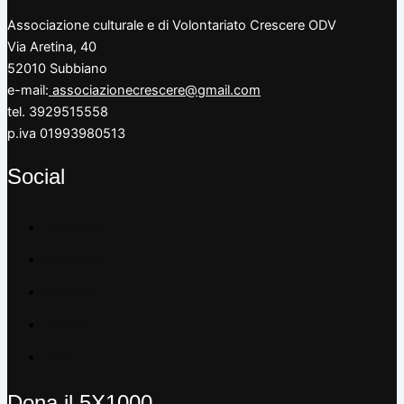
Associazione culturale e di Volontariato Crescere ODV
Via Aretina, 40
52010 Subbiano
e-mail:
associazionecrescere@gmail.com
tel. 3929515558
p.iva 01993980513
Social
facebook
instagram
youtube
spotify
bebo
Dona il 5X1000