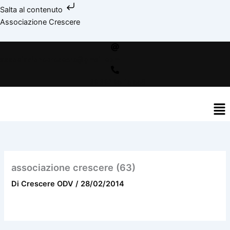
Vai
Salta al contenuto
al
facebook
instagram
youtube
spotify
bebo
Associazione Crescere
contenuto
associazionecrescere@gmail.com
+39 392 95 15 558
Me
associazione crescere (63)
Di
Crescere ODV
/
28/02/2014